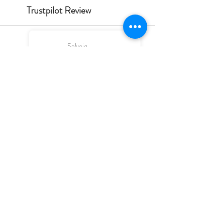
Trustpilot Review
Solveig
Hagelskjær
2026-07-07
God service. Kan absolutt
anbefales.
Velkommen på våres
nettbuttikk