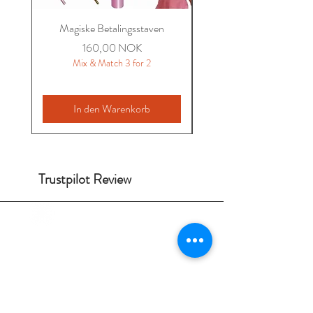
Magiske Betalingsstaven
Miriam Sommer Brodert 
Preis
160,00 NOK
Mix & Match 3 for 2
In den Warenkorb
Trustpilot Review