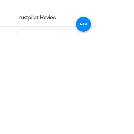
Trustpilot Review
Solveig
Hagelskjær
2026-07-07
God service. Kan absolutt
anbefales.
Velkommen på våres
nettbuttikk