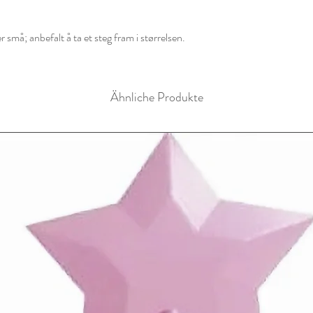
silken.
Noen silkeklær kan va
små; anbefalt å ta et steg fram i størrelsen.
maskinprogram, men i
jeans, klær med glideløs
Ähnliche Produkte