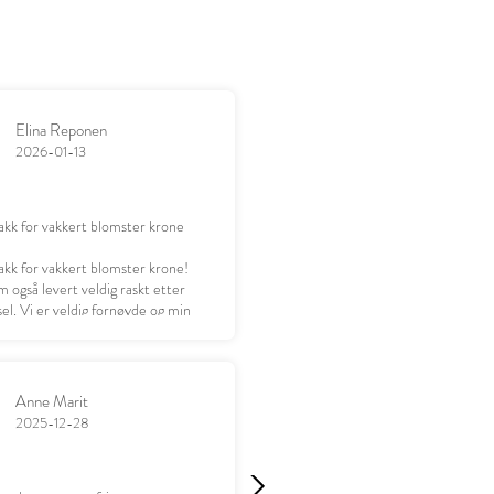
Elina Reponen
2026-01-13
akk for vakkert blomster krone
akk for vakkert blomster krone!
 også levert veldig raskt etter
el. Vi er veldig fornøyde og min
leder seg til å gi gaven 😊
Anne Marit
2025-12-28