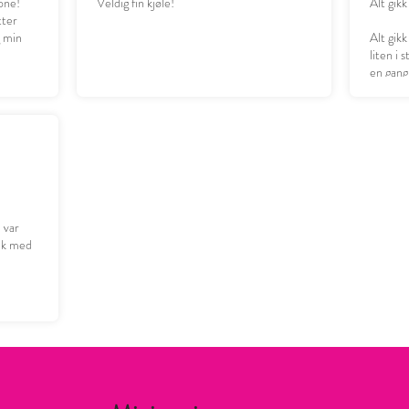
one!
Veldig fin kjøle!
Alt gikk
tter
g min
Alt gikk
liten i 
en gang
n var
ruk med