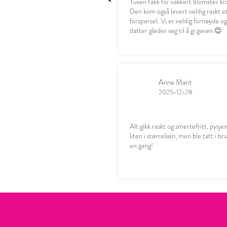
Tusen takk for vakkert blomster kr
Den kom også levert veldig raskt e
forspørsel. Vi er veldig fornøyde o
datter gleder seg til å gi gaven 😊
Anne Marit
2025-12-28
Alt gikk raskt og smertefritt, pysje
liten i størrelsen, men ble tatt i b
en gang!