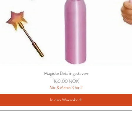
Magiske Betalingsstaven
Preis
160,00 NOK
Mix & Match 3 for 2
In den Warenkorb