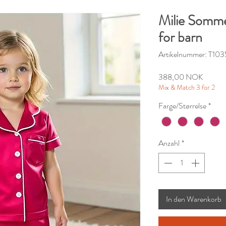
Milie Somme
for barn
Artikelnummer: T10
Preis
388,00 NOK
Mix & Match 3 for 2
Farge/Størrelse
*
Anzahl
*
In den Warenkorb