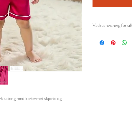
Vaskeanvisning for sil
Vaskeanvisning for sil
Sjekk alltid vaskeet
Vask for hånd i lu
silke program med 
silke eller ull.
Ikke gni eller vri p
skadet.
Skyll godt i rent va
Press forsiktig ut 
yk sateng med kortermet skjorte og
håndklær. Ikke vri.
Tørk flatt eller heng
og sterke varmekil
Stryk på lav temper
litt fuktig, eller b