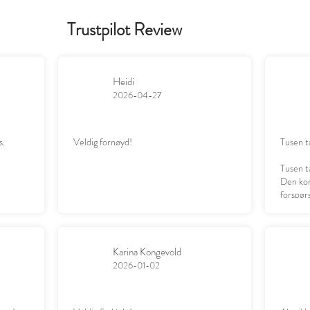
Trustpilot Review
Heidi
2026-04-27
s.
Veldig fornøyd!
Tusen t
Tusen t
Den kom
forspørs
datter g
Karina Kongevold
2026-01-02