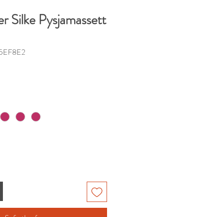
r Silke Pysjamassett
35EF8E2