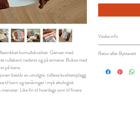
Vaske info
Materialer:95 % Bomu
illestrikket bomullskvalitet. Genser med
Retur eller Bytterett
Pleieinstruksjoner
året rullekant nederst og på ermene. Bukse med
Maskinvask 40°
Du har 14 dagers angr
rst på bena.
ubrukte varer. Produk
nen består av utvalgte, tidløse kvalitetsplagg
originalforpakning for
e til barn og tenåringer i myk økologisk
kundeservice for å sta
mønster. Like fin til hverdags som til finere
Retur/Bytte sendes tilb
Minimarias.no (M3 W
Jærveien 277, 4322 
92512218