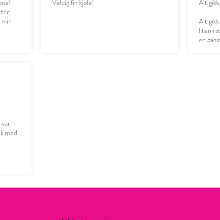
one!
Veldig fin kjøle!
Alt gikk
tter
g min
Alt gikk
liten i 
en gang
n var
ruk med