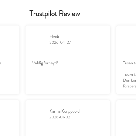
Trustpilot Review
Heidi
2026-04-27
s.
Veldig fornøyd!
Tusen t
Tusen t
Den kom
forspørs
datter g
Karina Kongevold
2026-01-02