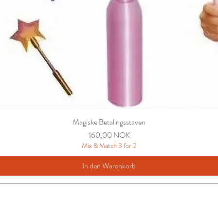
Magiske Betalingsstaven
Preis
160,00 NOK
Mix & Match 3 for 2
In den Warenkorb