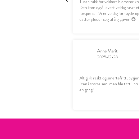
Tusen takk for vakkert blomster kr
Den kom også levert veldig raskt e
forspørsel. Vi er veldig fornøyde o
datter gleder seg til å gi gaven 😊
Anne Marit
2025-12-28
Alt gikk raskt og smertefritt, pysje
liten i størrelsen, men ble tatt i b
en gang!