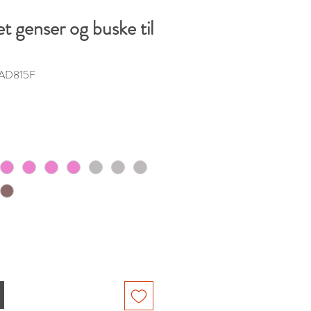
et genser og buske til
3AD815F