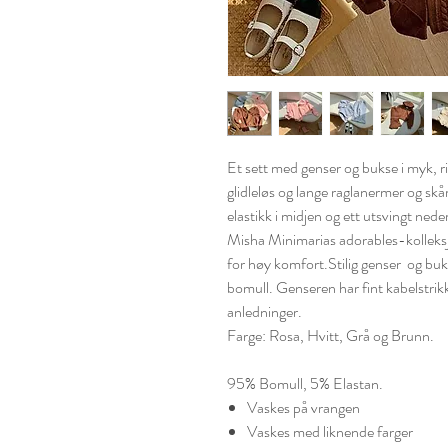
Et sett med genser og bukse i myk, r
glidleløs og lange raglanermer og sk
elastikk i midjen og ett utsvingt nede
Misha Minimarias adorables-kolleksjo
for høy komfort.Stilig genser og buks
bomull. Genseren har fint kabelstrikk 
anledninger.
Farge: Rosa, Hvitt, Grå og Brunn.
95% Bomull, 5% Elastan.
Vaskes på vrangen
Vaskes med liknende farger