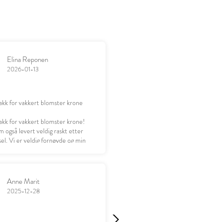
Elina Reponen
2026-01-13
akk for vakkert blomster krone
akk for vakkert blomster krone!
 også levert veldig raskt etter
el. Vi er veldig fornøyde og min
leder seg til å gi gaven 😊
Anne Marit
2025-12-28