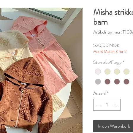
Misha strikk
barn
Artikelnummer: T10
Preis
520,00 NOK
Mix & Match 3 for 2
Størrelse/Farge
*
Anzahl
*
In den Warenkorb