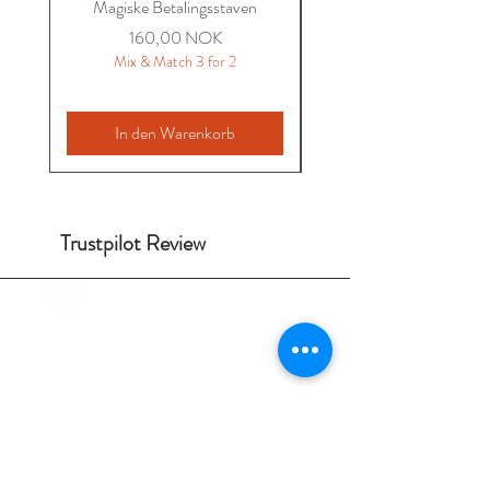
Magiske Betalingsstaven
Miriam Sommer Brodert 
Preis
160,00 NOK
Mix & Match 3 for 2
In den Warenkorb
Trustpilot Review