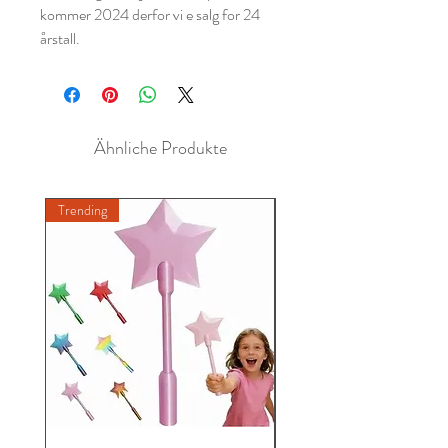
kommer 2024 derfor vi e salg for 24
årstall.
Ähnliche Produkte
Trending
New A