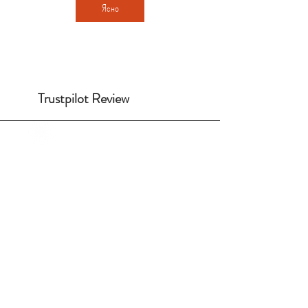
Ясно
Trustpilot Review