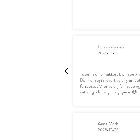
Elina Reponen
2026-01-13
Tusen takk for vakkert blomster kr
Den kom også levert veldig raskt e
forspørsel. Vi er veldig fornøyde o
datter gleder seg til å gi gaven 😊
Anne Marit
2025-12-28