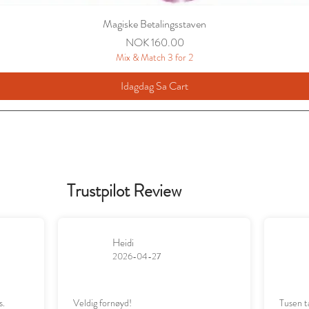
Magiske Betalingsstaven
Presyo
NOK 160.00
Mix & Match 3 for 2
Idagdag Sa Cart
Trustpilot Review
Heidi
2026-04-27
s.
Veldig fornøyd!
Tusen t