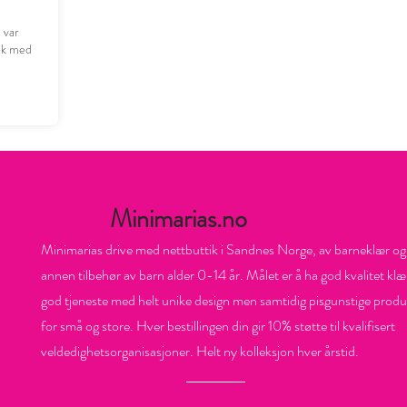
n var
ruk med
Minimarias.no
Minimarias drive med nettbuttik i Sandnes Norge, av barneklær og
annen tilbehør av barn alder 0-14 år. Målet er å ha god kvalitet klæ
god tjeneste med helt unike design men samtidig pisgunstige produ
for små og store. Hver bestillingen din gir 10% støtte til kvalifisert
veldedighetsorganisasjoner. Helt ny kolleksjon hver årstid.