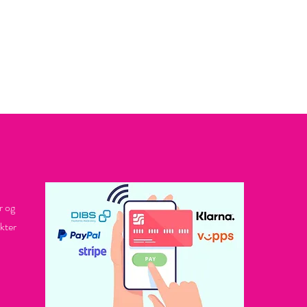
r og
kter