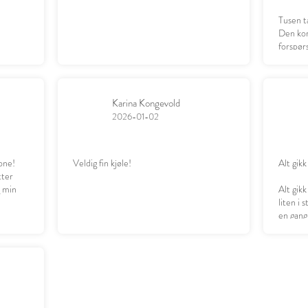
Tusen t
Den kom
forspørs
datter g
Karina Kongevold
2026-01-02
one!
Veldig fin kjøle!
Alt gikk
tter
g min
Alt gikk
liten i 
en gang