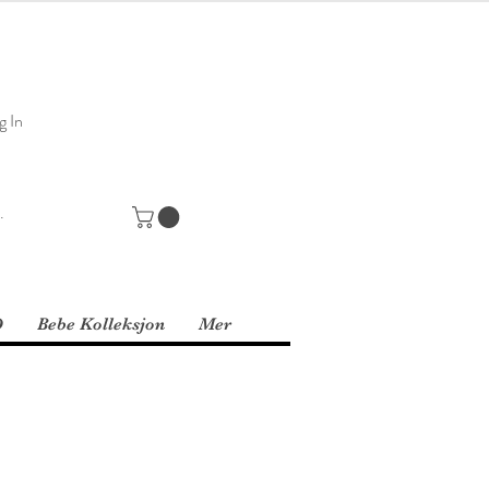
g In
D
Bebe Kolleksjon
Mer