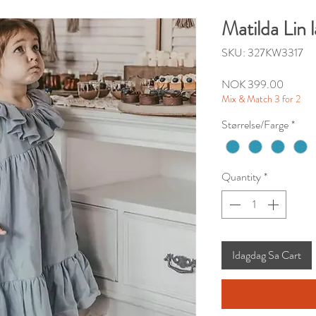
Matilda Lin 
SKU: 327KW3317
Presyo
NOK 399.00
Mix & Match 3 for 2
Størrelse/Farge
*
Quantity
*
Idagdag Sa Cart