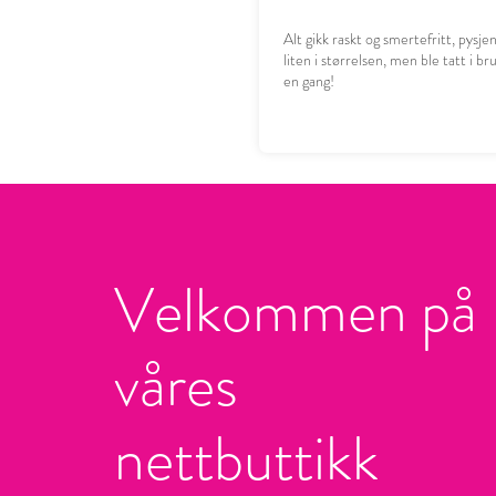
Alt gikk raskt og smertefritt, pysje
liten i størrelsen, men ble tatt i b
en gang!
Velkommen på
våres
nettbuttikk