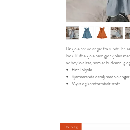
Linkjole har volanger fra rundt i hal
look.Ruffle kjole hem gjør kjolen mer
av høy kvalitet, som er hudvennlig og
Fint linkjole
Sjarmerende detalj med volanger
Mykt og komfortabelt stoff
Trending