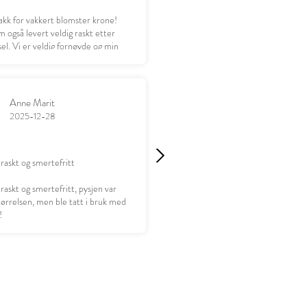
akk for vakkert blomster krone!
 også levert veldig raskt etter
el. Vi er veldig fornøyde og min
leder seg til å gi gaven 😊
Anne Marit
2025-12-28
 raskt og smertefritt
 raskt og smertefritt, pysjen var
størrelsen, men ble tatt i bruk med
!