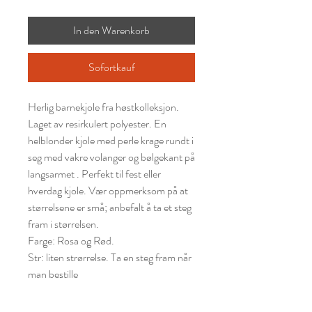
In den Warenkorb
Sofortkauf
Herlig barnekjole fra høstkolleksjon.
Laget av resirkulert polyester. En
helblonder kjole med perle krage rundt i
seg med vakre volanger og bølgekant på
langsarmet . Perfekt til fest eller
hverdag kjole. Vær oppmerksom på at
størrelsene er små; anbefalt å ta et steg
fram i størrelsen.
Farge: Rosa og Rød.
Str: liten strørrelse. Ta en steg fram når
man bestille