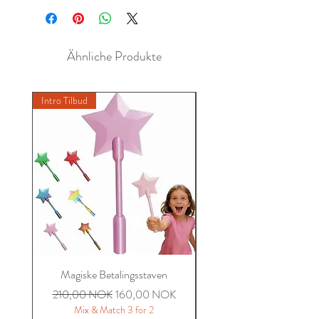
Ähnliche Produkte
Intro Tilbud
New A
Magiske Betalingsstaven
Miriam Sommer Brodert 
Standardpreis
Sale-Preis
210,00 NOK
160,00 NOK
Mix & Match 3 for 2