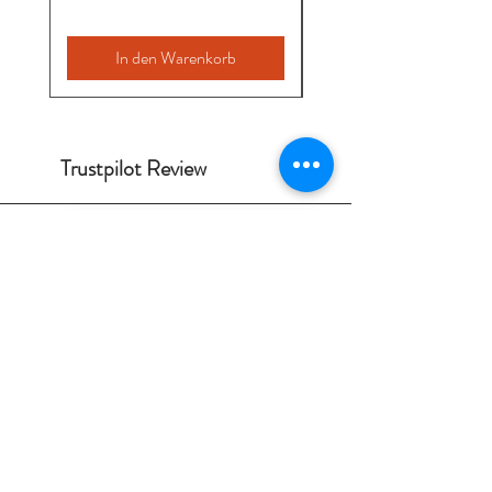
In den Warenkorb
Trustpilot Review
Solveig
Hagelskjær
2026-07-07
God service. Kan absolutt
anbefales.