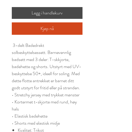
Legg i handlekurv
Kjøp nå
3-delt Badedrakt
solbeskyttelsessett. Barnevennlig
badsett med 3 deler: T-skkjorte,
badehette og shorts. Utstyrt med UV-
beskyttelse 50+, ideell for soling. Med
dette flotte antrekket er barnet ditt
godt utstyrt for fritid eller på stranden.
• Stretchy jersey med trykket mønster
• Kortermet t-skjorte med rund, høy
hals
• Elastisk badehette
• Shorts med elastisk midje
Kvalitet: Trikot