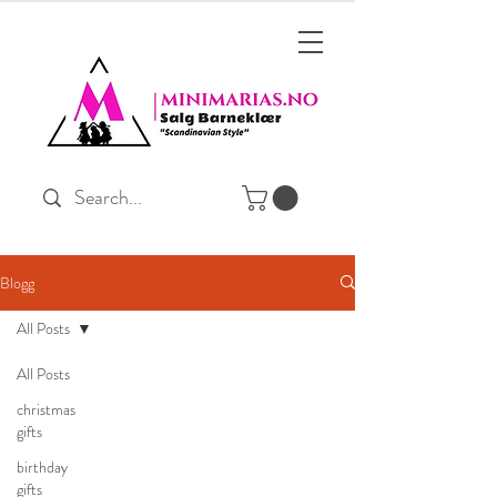
Blogg
All Posts
All Posts
christmas
gifts
birthday
gifts