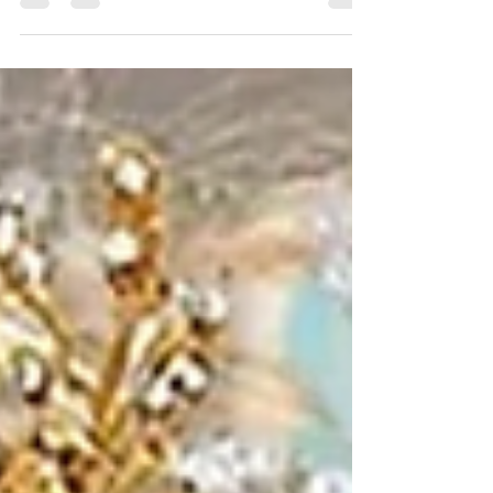
våre nyeste lanseringer. Magiske Betalingsstaven Opplev
fremtidens betaling med denne 3D-printede tryllestaven
som holder kortet ditt trygt mens den gir deg ekstra
rekkevidde i bomstasjoner og drive-throughs. En leken og
praktisk løsning som sprer glede ved hver transaksjon.
kr160,00 Nyhet: Kosmetikk for sensitiv hud Vi er stolte
av å lansere vår nye veganske og økologi