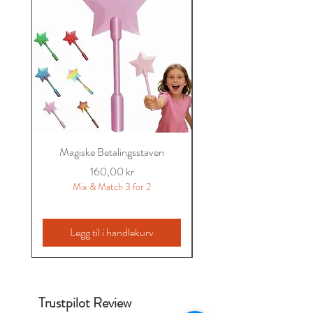
Magiske Betalingsstaven
Miriam Sommer Brodert 
Pris
160,00 kr
Mix & Match 3 for 2
Legg til i handlekurv
Trustpilot Review