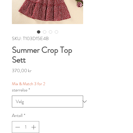
SKU: T103D15E4B
Summer Crop Top
Sett
Pris
370,00 kr
Mix & Match 3 for 2
størrelse
*
Antall
*