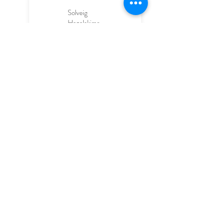
Solveig
Hagelskjær
2026-07-07
God service. Kan absolutt
anbefales.
Velkommen på våres
nettbuttikk
Minimarias.no
Minimarias drive med nettbuttik i Sandnes