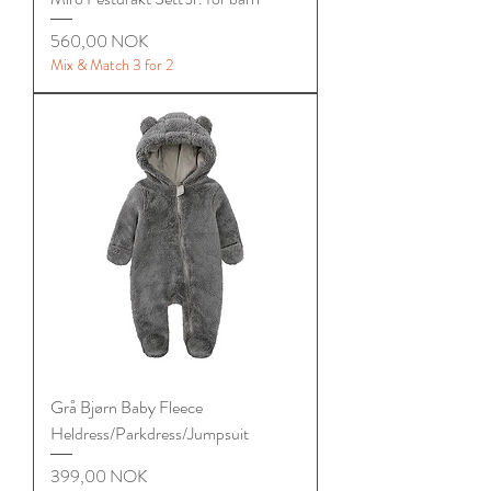
Цена
560,00 NOK
Mix & Match 3 for 2
Grå Bjørn Baby Fleece
Heldress/Parkdress/Jumpsuit
Цена
399,00 NOK