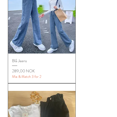
Blå Jeans
Цена
289,00 NOK
Mix & Match 3 for 2