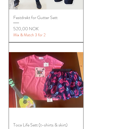
Festdrakt for Gutter Sett
Цена
520,00 NOK
Mix & Match 3 for 2
Toca Life Sett (t-shirts & skirt)