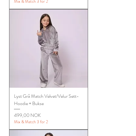
Mix & Match 3 for 2
Lyst Grå Match Velvet/Velur Sett-
Hoodie + Bukse
Цена
499,00 NOK
Mix & Match 3 for 2