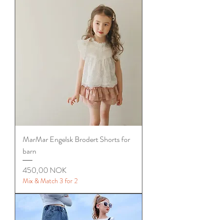
MarMar Engelsk Brodert Shorts for
barn
Цена
450,00 NOK
Mix & Match 3 for 2