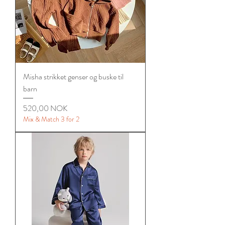
Misha strikket genser og buske til
barn
Цена
520,00 NOK
Mix & Match 3 for 2