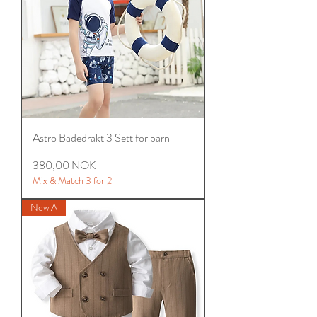
Astro Badedrakt 3 Sett for barn
Цена
380,00 NOK
Mix & Match 3 for 2
New A