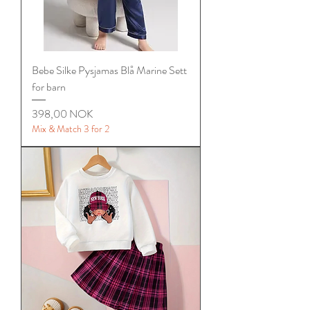
Bebe Silke Pysjamas Blå Marine Sett
for barn
Цена
398,00 NOK
Mix & Match 3 for 2