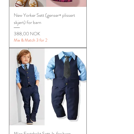
New Yorker Sett (genser+ plissert
skjørt) for barn
Цена
388,00 NOK
Mix & Match 3 for 2
Miro Festdrakt Sett Jr. for barn