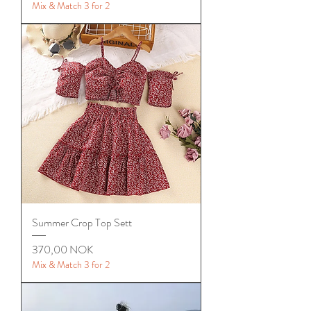
Mix & Match 3 for 2
Summer Crop Top Sett
Цена
370,00 NOK
Mix & Match 3 for 2