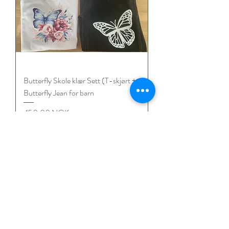
Butterfly Skole klær Sett (T-skjørt +
Butterfly Jean for barn
Цена
450,00 NOK
Mix & Match 3 for 2