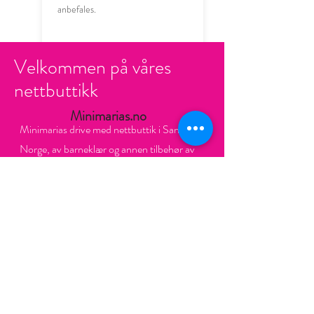
anbefales.
Velkommen på våres
nettbuttikk
Minimarias.no
Minimarias drive med nettbuttik i Sandnes
Norge, av barneklær og annen tilbehør av
barn alder 0-14 år. Målet er å ha god kvalitet
klær og god tjeneste med helt unike design
men samtidig pisgunstige produkter for små
og store. Hver bestillingen din gir 10% støtte til
kvalifisert veldedighetsorganisasjoner. Helt ny
kolleksjon hver årstid.
Read More