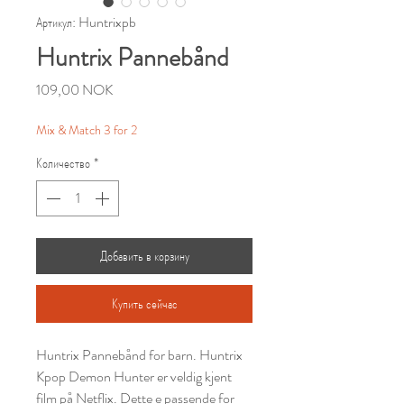
Артикул: Huntrixpb
Huntrix Pannebånd
Цена
109,00 NOK
Mix & Match 3 for 2
Количество
*
Добавить в корзину
Купить сейчас
Huntrix Pannebånd for barn. Huntrix
Kpop Demon Hunter er veldig kjent
film på Netflix. Dette e passende for