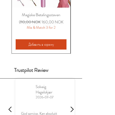
Magiske Betalingsstaven
Miriam Sommer Brodert 
Обычная цена
Цена со скидкой
210,00 NOK
160,00 NOK
Mix & Match 3 for 2
Добавить в корзину
Trustpilot Review
Solveig
Hagelskjær
2026-07-07
God service. Kan absolutt