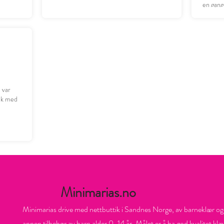
en gang
n var
ruk med
Minimarias.no
Minimarias drive med nettbuttik i Sandnes Norge, av barneklær og
annen tilbehør av barn alder 0-14 år. Målet er å ha god kvalitet klæ