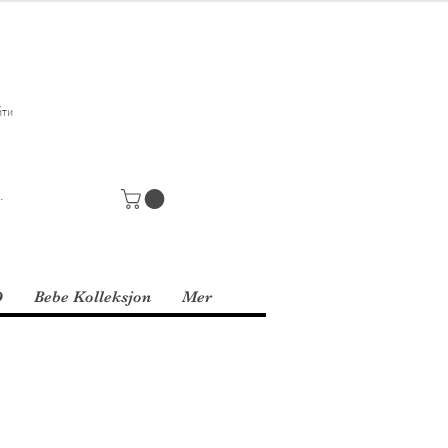
йти
D
Bebe Kolleksjon
Mer