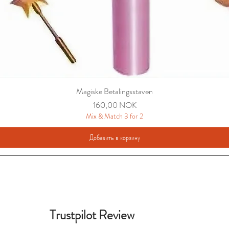
Magiske Betalingsstaven
Цена
160,00 NOK
Mix & Match 3 for 2
Добавить в корзину
Trustpilot Review