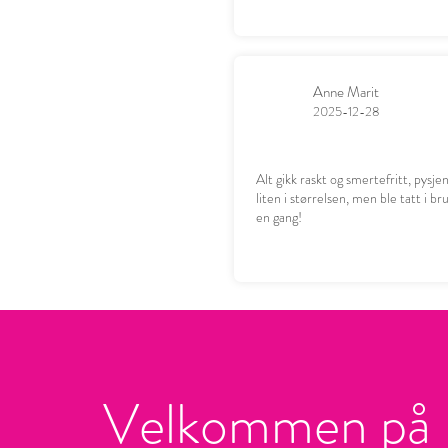
Anne Marit
2025-12-28
Alt gikk raskt og smertefritt, pysje
liten i størrelsen, men ble tatt i b
en gang!
Velkommen på