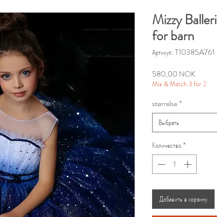
Mizzy Baller
for barn
Артикул: T10385A761
Цена
580,00 NOK
Mix & Match 3 for 2
størrelse
*
Выбрать
Количество
*
Добавить в корзину