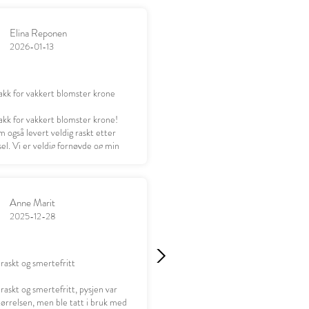
Elina Reponen
2026-01-13
akk for vakkert blomster krone
akk for vakkert blomster krone!
 også levert veldig raskt etter
el. Vi er veldig fornøyde og min
leder seg til å gi gaven 😊
Anne Marit
2025-12-28
 raskt og smertefritt
 raskt og smertefritt, pysjen var
størrelsen, men ble tatt i bruk med