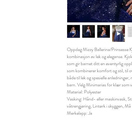
Oppdag Mizzy Ballerina/Prinsesse Kjo
kombinasjon av lek og eleganse. Kjole
som gir barnet ditt en eventyrlig opp
som kombinerer komfort og stil, til 
både til lek og spesielle anledninger
barn. Velg Minimarias for klær som v
Material: Polyester
Vasking: Hånd- eller maskinvask, S
våtrengjøring, Lintørk i skyggen, Må 
Merkelapp: Ja