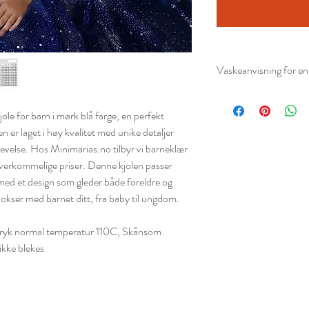
Vaskeanvisning for en 
Sjekk alltid vaskel
Vask på
30 °C fin
le for barn i mørk blå farge, en perfekt
Bruk et mildt vask
n er laget i høy kvalitet med unike detaljer
Vask gjerne kjolen 
levelse. Hos Minimarias.no tilbyr vi barneklær
paljetter eller deko
overkommelige priser. Denne kjolen passer
Ikke bruk blekemid
, med et design som gleder både foreldre og
Unngå tørketromme
okser med barnet ditt, fra baby til ungdom.
pynt.
Heng kjolen til tørk
tryk normal temperatur 110C, Skånsom
Stryk på lav varme 
ikke blekes
gjerne med et klede