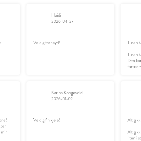
Heidi
2026-04-27
s.
Veldig fornøyd!
Tusen t
Tusen t
Den kom
forspørs
datter g
Karina Kongevold
2026-01-02
one!
Veldig fin kjøle!
Alt gikk
tter
g min
Alt gikk
liten i 