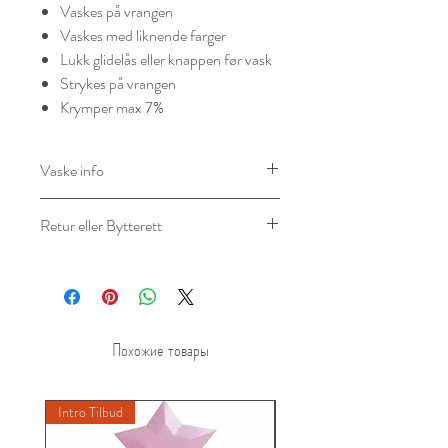
Vaskes på vrangen
Vaskes med liknende farger
Lukk glidelås eller knappen før vask
Strykes på vrangen
Krymper max 7%
Vaske info
Materialer: 100% Polyester
Retur eller Bytterett
Pleieinstruksjoner
Maskinvask 40°
Du har 14 dagers angrerett hos oss, og
du kan returnere ubrukte varer.
Produkter må returneres i
originalforpakning for
Похожие товары
videresalg.Vennligst kontakt vår
kundeservice for å starte retur- eller
bytteprosessen.
Intro Tilbud
New A
Retur/Bytte sendes tilbake til: