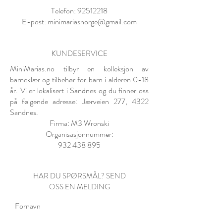
Telefon:
92512218
E-post:
minimariasnorge@gmail.com
KUNDESERVICE
MiniMarias.no tilbyr en kolleksjon av
barneklær og tilbehør for barn i alderen 0-18
år. Vi er lokalisert i Sandnes og du finner oss
på følgende adresse: Jærveien 277, 4322
Sandnes.
Firma: M3 Wronski
Organisasjonnummer:
932 438 895
HAR DU SPØRSMÅL? SEND
OSS EN MELDING
Fornavn