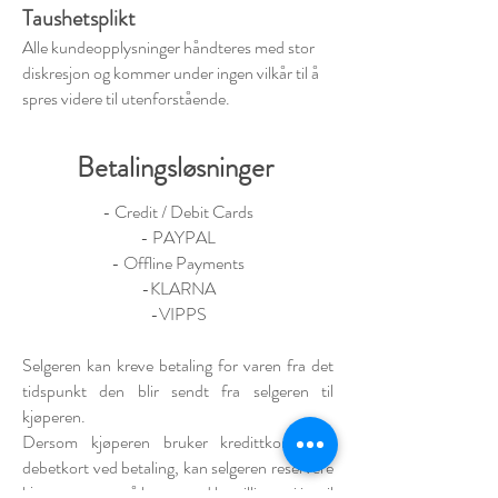
Taushetsplikt
Alle kundeopplysninger håndteres med stor
diskresjon og kommer under ingen vilkår til å
spres videre til utenforstående.
Betalingsløsninger
- Credit / Debit Cards
- PAYPAL
- Offline Payments
-KLARNA
-VIPPS
Selgeren kan kreve betaling for varen fra det
tidspunkt den blir sendt fra selgeren til
kjøperen.
Dersom kjøperen bruker kredittkort eller
debetkort ved betaling, kan selgeren reservere
kjøpesummen på kortet ved bestillingen i inntil