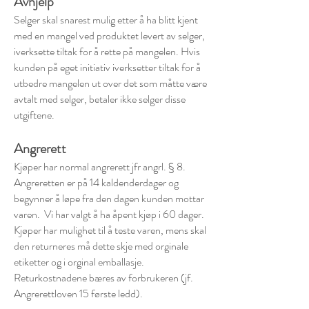
Avhjelp
Selger skal snarest mulig etter å ha blitt kjent
med en mangel ved produktet levert av selger,
iverksette tiltak for å rette på mangelen. Hvis
kunden på eget initiativ iverksetter tiltak for å
utbedre mangelen ut over det som måtte være
avtalt med selger, betaler ikke selger disse
utgiftene.
Angrerett
Kjøper har normal angrerett jfr angrl. § 8.
Angreretten er på 14 kaldenderdager og
begynner å løpe fra den dagen kunden mottar
varen. Vi har valgt å ha åpent kjøp i 60 dager.
Kjøper har mulighet til å teste varen, mens skal
den returneres må dette skje med orginale
etiketter og i orginal emballasje.
Returkostnadene bæres av forbrukeren (jf.
Angrerettloven 15 første ledd).