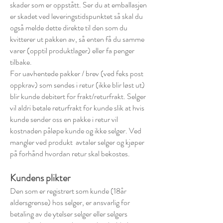
skader som er oppstått. Ser du at emballasjen
er skadet ved leveringstidspunktet så skal du
også melde dette direkte til den som du
kvitterer ut pakken av, så enten få du samme
varer (opptil produktlager) eller fa penger
tilbake.
For uavhentede pakker / brev (ved feks post
oppkrav) som sendes i retur (ikke blir løst ut)
blir kunde debitert for frakt/returfrakt. Selger
vil aldri betale returfrakt for kunde slik at hvis
kunde sender oss en pakke i retur vil
kostnaden påløpe kunde og ikke selger. Ved
mangler ved produkt avtaler selger og kjøper
på forhånd hvordan retur skal bekostes.
Kundens plikter
Den som er registrert som kunde (18år
aldersgrense) hos selger, er ansvarlig for
betaling av de ytelser selger eller selgers