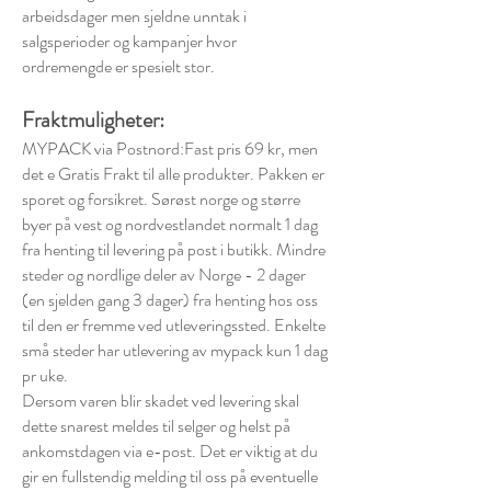
arbeidsdager men sjeldne unntak i
salgsperioder og kampanjer hvor
ordremengde er spesielt stor.
F
raktmuligheter:
MYPACK via Postnord:Fast pris 69 kr, men
det e Gratis Frakt til alle produkter. Pakken er
sporet og forsikret. Sørøst norge og større
byer på vest og nordvestlandet normalt 1 dag
fra henting til levering på post i butikk. Mindre
steder og nordlige deler av Norge - 2 dager
(en sjelden gang 3 dager) fra henting hos oss
til den er fremme ved utleveringssted. Enkelte
små steder har utlevering av mypack kun 1 dag
pr uke.
Dersom varen blir skadet ved levering skal
dette snarest meldes til selger og helst på
ankomstdagen via e-post. Det er viktig at du
gir en fullstendig melding til oss på eventuelle