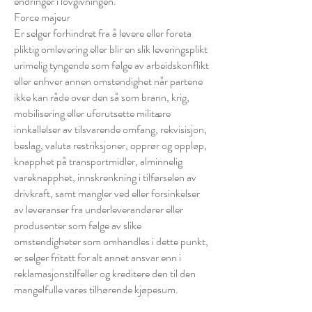
endringer i lovgivningen.
Force majeur
Er selger forhindret fra å levere eller foreta
pliktig omlevering eller blir en slik leveringsplikt
urimelig tyngende som følge av arbeidskonflikt
eller enhver annen omstendighet når partene
ikke kan råde over den så som brann, krig,
mobilisering eller uforutsette militære
innkallelser av tilsvarende omfang, rekvisisjon,
beslag, valuta restriksjoner, opprør og oppløp,
knapphet på transportmidler, alminnelig
vareknapphet, innskrenkning i tilførselen av
drivkraft, samt mangler ved eller forsinkelser
av leveranser fra underleverandører eller
produsenter som følge av slike
omstendigheter som omhandles i dette punkt,
er selger fritatt for alt annet ansvar enn i
reklamasjonstilfeller og kreditere den til den
mangelfulle vares tilhørende kjøpesum.