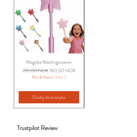
Magiske Betalingsstaven
Miriam Sommer Brodert 
Regularna cena
Cena rabatowa
210,00 NOK
160,00 NOK
Mix & Match 3 for 2
Dodaj do koszyka
Trustpilot Review