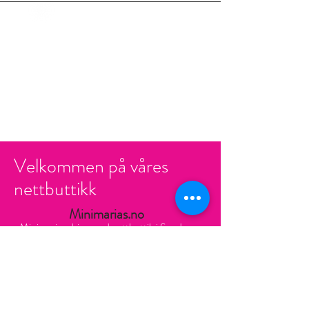
Velkommen på våres
nettbuttikk
Minimarias.no
Minimarias drive med nettbuttik i Sandnes
Norge, av barneklær og annen tilbehør av
barn alder 0-14 år. Målet er å ha god kvalitet
klær og god tjeneste med helt unike design
men samtidig pisgunstige produkter for små