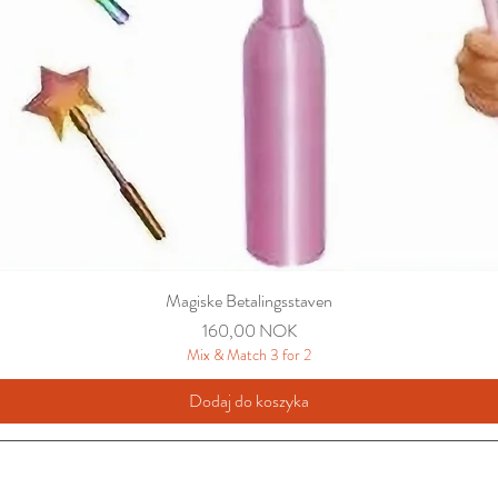
Magiske Betalingsstaven
Cena
160,00 NOK
Mix & Match 3 for 2
Dodaj do koszyka