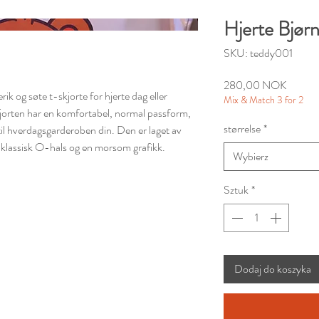
Hjerte Bjørn
SKU: teddy001
Cena
280,00 NOK
rik og søte t-skjorte for hjerte dag eller
Mix & Match 3 for 2
orten har en komfortabel, normal passform,
størrelse
*
g til hverdagsgarderoben din. Den er laget av
 klassisk O-hals og en morsom grafikk.
Wybierz
Sztuk
*
Dodaj do koszyka