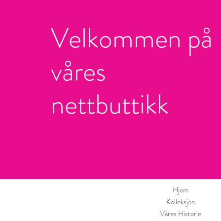
Velkommen på
våres
nettbuttikk
Hjem
Kolleksjon
Våres Historie