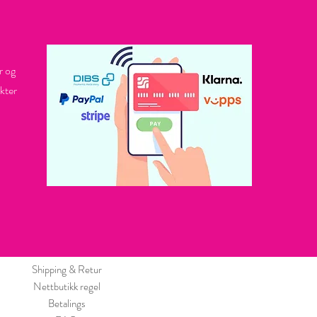
r og
kter
Shipping & Retur
Nettbutikk regel
Betalings