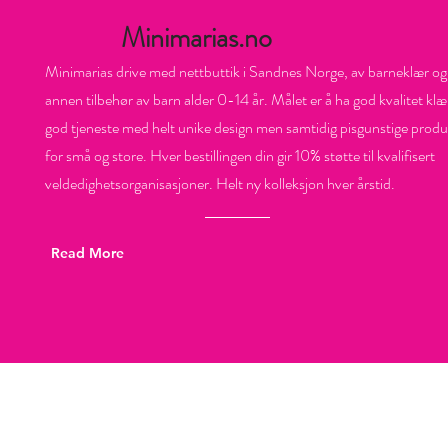
Minimarias.no
Minimarias drive med nettbuttik i Sandnes Norge, av barneklær og
annen tilbehør av barn alder 0-14 år. Målet er å ha god kvalitet klæ
god tjeneste med helt unike design men samtidig pisgunstige produ
for små og store. Hver bestillingen din gir 10% støtte til kvalifisert
veldedighetsorganisasjoner. Helt ny kolleksjon hver årstid.
Read More