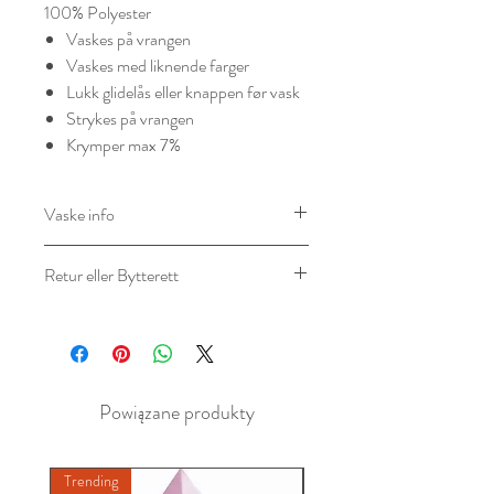
100% Polyester
Vaskes på vrangen
Vaskes med liknende farger
Lukk glidelås eller knappen før vask
Strykes på vrangen
Krymper max 7%
Vaske info
Materialer: 100 % polyester
Retur eller Bytterett
Pleieinstruksjoner
Maskinvask 40°
Du har 14 dagers angrerett hos oss, og
du kan returnere ubrukte varer.
Produkter må returneres i
originalforpakning for
Powiązane produkty
videresalg.Vennligst kontakt vår
kundeservice for å starte retur- eller
bytteprosessen.
Trending
New A