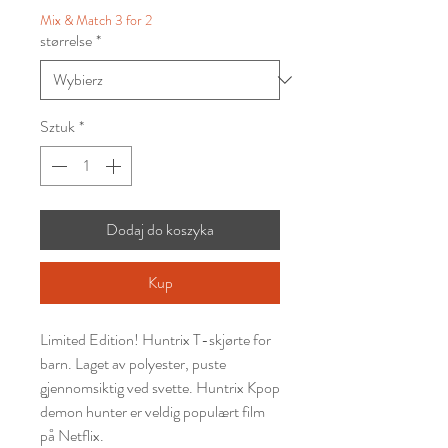
Mix & Match 3 for 2
størrelse
*
Sztuk
*
Dodaj do koszyka
Kup
Limited Edition! Huntrix T-skjørte for
barn. Laget av polyester, puste
gjennomsiktig ved svette. Huntrix Kpop
demon hunter er veldig populært film
på Netflix.