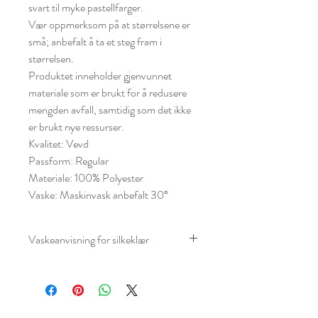
svart til myke pastellfarger.
Vær oppmerksom på at størrelsene er
små; anbefalt å ta et steg fram i
størrelsen.
Produktet inneholder gjenvunnet
materiale som er brukt for å redusere
mengden avfall, samtidig som det ikke
er brukt nye ressurser.
Kvalitet: Vevd
Passform: Regular
Materiale: 100% Polyester
Vaske: Maskinvask anbefalt 30°
Vaskeanvisning for silkeklær
Vaskeanvisning for silkeklær
, er de
generelle rådene:
Sjekk alltid vaskeetiketten først.