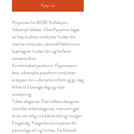
Kjøp nå
Pysjamas fra BEBE Kolleksjon
Silkemyk følelse: Våre Pysjamas laget
av høy kvalitet omslutter huden din
med en luksuriøs, sensuell følelse som
kjærtegner huden din og forfører
sansene dine.
Komfortabel passform: Pyjamasens
løse, silkemyke passform omslutter
kroppen din i ultimat komfort og gir deg
frihet til å bevege deg og nyte
avslapning.
Tidløs eleganse: Den tidløse designen
utstråler enkel eleganse, noe som gjør
at du ser stilig ut både kveld og morgen.
Fargevalg: Fargerike som passer din
personlige stil og humør, fra klassisk