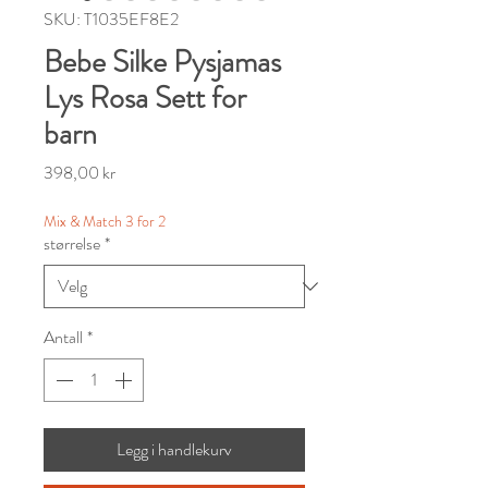
SKU: T1035EF8E2
Bebe Silke Pysjamas
Lys Rosa Sett for
barn
Pris
398,00 kr
Mix & Match 3 for 2
størrelse
*
Antall
*
Legg i handlekurv