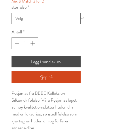
Mix & Match 3 for 2
størrelse
*
Antall
*
Legg i handlekurv
Kjøp nå
Pysjamas fra BEBE Kolleksjon
Silkemyk følelse: Våre Pysjamas laget
av høy kvalitet omslutter huden din
med en luksuriøs, sensuell følelse som
kjærtegner huden din og forfører
sansene dine.