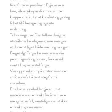
Komfortabel passform: Pyjamasens
løse, silkemyke passform omslutter
kroppen din i ultimat komfort og gir deg
frihet til å bevege deg og nyte
avslapning.
Tidløs eleganse: Den tidløse designen
utstråler enkel eleganse, noe som gjør
at du ser stilig ut både kveld og morgen.
Fargevalg: Fargerike som passer din
personlige stil og humør, fra klassisk
svart til myke pastellfarger.
Vær oppmerksom på at størrelsene er
små; anbefalt å ta et steg fram i
størrelsen.
Produktet inneholder gjenvunnet
materiale som er brukt for å redusere
mengden avfall, samtidig som det ikke
er brukt nye ressurser.