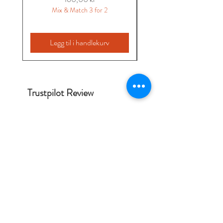
Mix & Match 3 for 2
Legg til i handlekurv
Trustpilot Review
Solveig
Hagelskjær
2026-07-07
God service. Kan absolutt
anbefales.