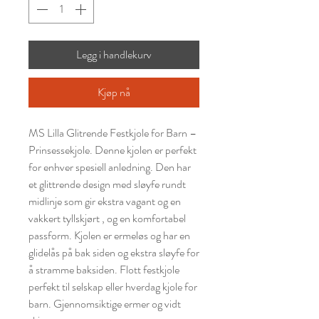
Legg i handlekurv
Kjøp nå
MS Lilla Glitrende Festkjole for Barn –
Prinsessekjole. Denne kjolen er perfekt
for enhver spesiell anledning. Den har
et glittrende design med sløyfe rundt
midlinje som gir ekstra vagant og en
vakkert tyllskjørt , og en komfortabel
passform. Kjolen er ermeløs og har en
glidelås på bak siden og ekstra sløyfe for
å stramme baksiden. Flott festkjole
perfekt til selskap eller hverdag kjole for
barn. Gjennomsiktige ermer og vidt