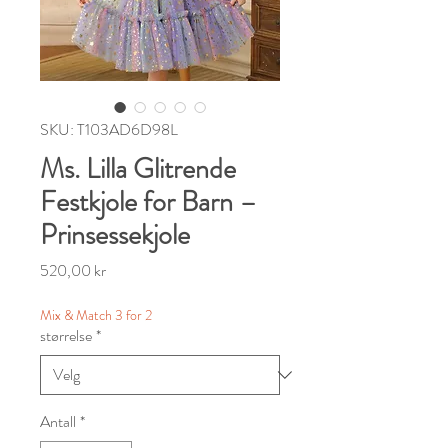
SKU: T103AD6D98L
Ms. Lilla Glitrende
Festkjole for Barn –
Prinsessekjole
Pris
520,00 kr
Mix & Match 3 for 2
størrelse
*
Antall
*