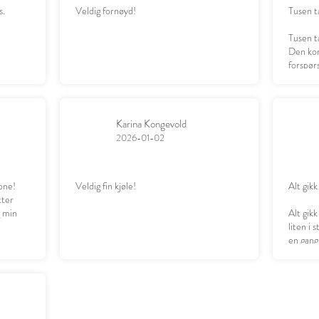
s.
Veldig fornøyd!
Tusen t
Tusen t
Den kom
forspørs
datter g
Karina Kongevold
2026-01-02
one!
Veldig fin kjøle!
Alt gikk
tter
g min
Alt gikk
liten i 
en gang