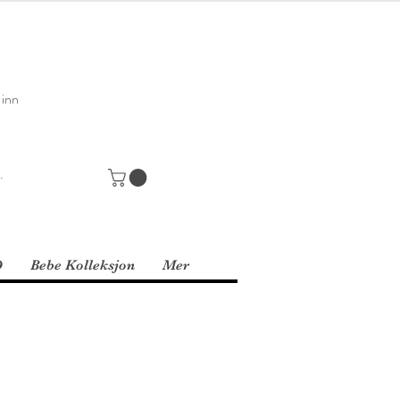
 inn
D
Bebe Kolleksjon
Mer