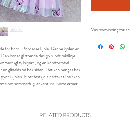
Vaskeanvisning for en 
Sjekk alltid vaskel
Vask på
30 °C fin
le for barn- Prinsesse Kjole. Denne kjolen er
Bruk et mildt vask
. Den har et glittrende design rundt midlinje
Vask gjerne kjolen 
ommerfugl tyllskjørt , og en komfortabel
paljetter eller deko
r en glidelås på bak siden. Det kan henges bak
Ikke bruk blekemid
ynt i kjolen. Flott festkjole perfekt til selskap
Unngå tørketromme
rømme om sommerfugl adventure. Korte ermer
pynt.
Heng kjolen til tørk
Stryk på lav varme 
gjerne med et klede
RELATED PRODUCTS