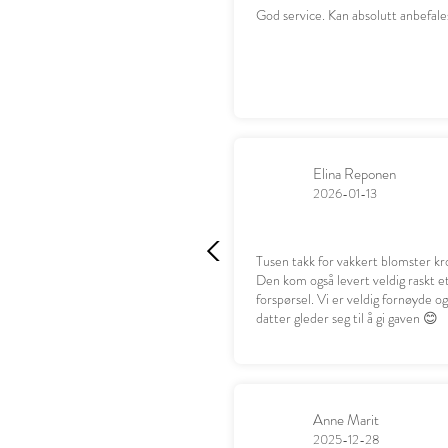
God service. Kan absolutt anbefale
Elina Reponen
2026-01-13
Tusen takk for vakkert blomster kr
Den kom også levert veldig raskt e
forspørsel. Vi er veldig fornøyde o
datter gleder seg til å gi gaven 😊
Anne Marit
2025-12-28