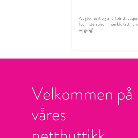
Alt gikk raskt og smertefritt, pysje
liten i størrelsen, men ble tatt i b
en gang!
Velkommen på
våres
nettbuttikk