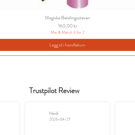
Magiske Betalingsstaven
Pris
160,00 kr
Mix & Match 3 for 2
Legg til i handlekurv
Trustpilot Review
Heidi
2026-04-27