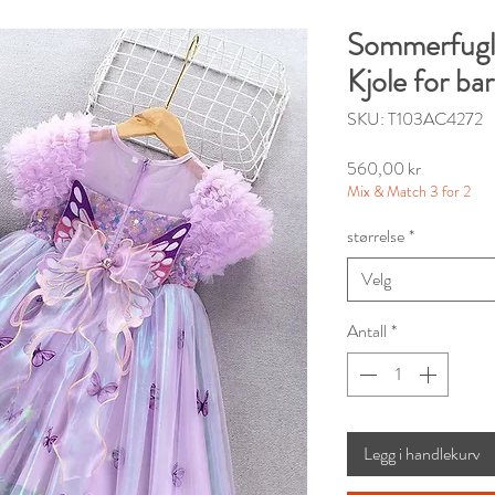
Sommerfugl
Kjole for ba
SKU: T103AC4272
Pris
560,00 kr
Mix & Match 3 for 2
størrelse
*
Velg
Antall
*
Legg i handlekurv