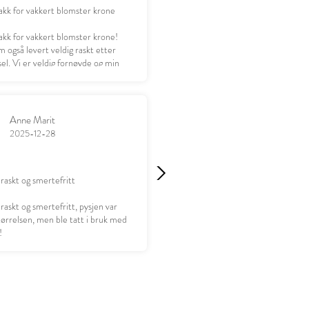
akk for vakkert blomster krone
akk for vakkert blomster krone!
 også levert veldig raskt etter
el. Vi er veldig fornøyde og min
leder seg til å gi gaven 😊
Anne Marit
2025-12-28
 raskt og smertefritt
 raskt og smertefritt, pysjen var
størrelsen, men ble tatt i bruk med
!