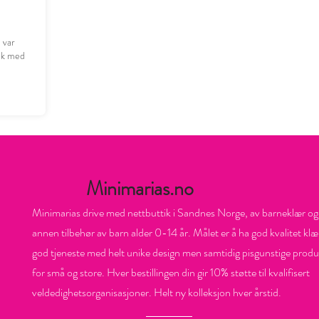
n var
ruk med
Minimarias.no
Minimarias drive med nettbuttik i Sandnes Norge, av barneklær og
annen tilbehør av barn alder 0-14 år. Målet er å ha god kvalitet klæ
god tjeneste med helt unike design men samtidig pisgunstige produ
for små og store. Hver bestillingen din gir 10% støtte til kvalifisert
veldedighetsorganisasjoner. Helt ny kolleksjon hver årstid.