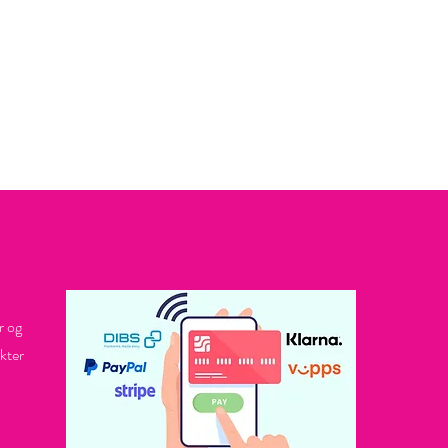
r og
kter