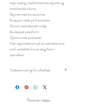
myk sateng med kortermet skjorte og
matchende shorts.
Skjorte med korte ermer
Knapper nede på framsiden
Shorts med elastisk midje
Avslappet passform
Gjenvunnet polyester
Vær oppmerksom på at størrelsene er
små; anbefalt å ta et steg fram i
størrelsen.
Vaskeanvisning for silkeklær
Vaskeanvisning for silkeklær
, er de
generelle rådene:
Sjekk alltid vaskeetiketten først.
Vask for hånd i lunkent vann (maks
Похожие товары
ca. 30 °C) eller silke program med