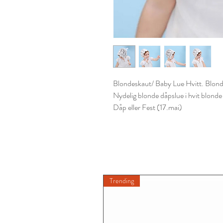
Blondeskaut/ Baby Lue Hvitt. Blond
Nydelig blonde dåpslue i hvit blonde 
Dåp eller Fest (17.mai)
Trending