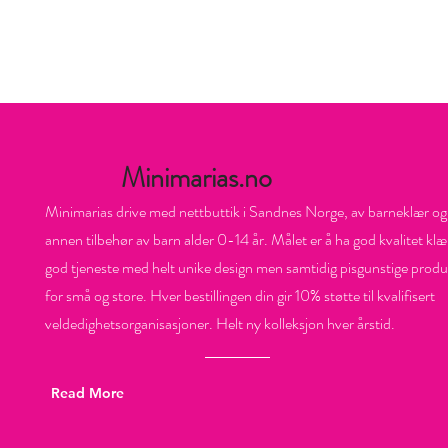
Minimarias.no
Minimarias drive med nettbuttik i Sandnes Norge, av barneklær og
annen tilbehør av barn alder 0-14 år. Målet er å ha god kvalitet klæ
god tjeneste med helt unike design men samtidig pisgunstige produ
for små og store. Hver bestillingen din gir 10% støtte til kvalifisert
veldedighetsorganisasjoner. Helt ny kolleksjon hver årstid.
Read More