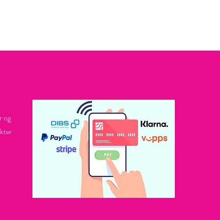
r og
kter