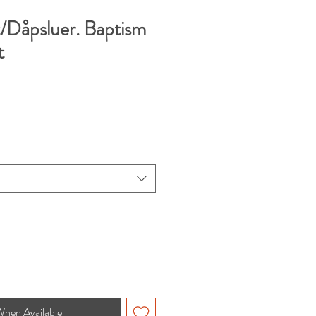
/Dåpsluer. Baptism
t
When Available