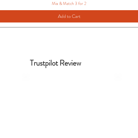
Mix & Match 3 for 2
Add to Cart
Trustpilot Review