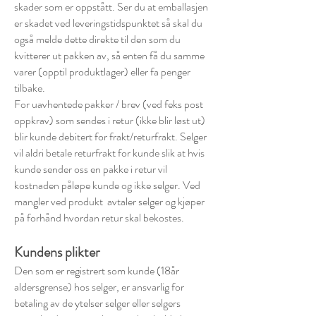
skader som er oppstått. Ser du at emballasjen
er skadet ved leveringstidspunktet så skal du
også melde dette direkte til den som du
kvitterer ut pakken av, så enten få du samme
varer (opptil produktlager) eller fa penger
tilbake.
For uavhentede pakker / brev (ved feks post
oppkrav) som sendes i retur (ikke blir løst ut)
blir kunde debitert for frakt/returfrakt. Selger
vil aldri betale returfrakt for kunde slik at hvis
kunde sender oss en pakke i retur vil
kostnaden påløpe kunde og ikke selger. Ved
mangler ved produkt avtaler selger og kjøper
på forhånd hvordan retur skal bekostes.
Kundens plikter
Den som er registrert som kunde (18år
aldersgrense) hos selger, er ansvarlig for
betaling av de ytelser selger eller selgers