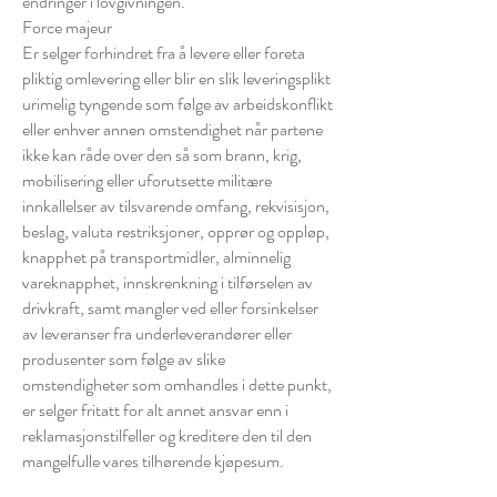
endringer i lovgivningen.
Force majeur
Er selger forhindret fra å levere eller foreta
pliktig omlevering eller blir en slik leveringsplikt
urimelig tyngende som følge av arbeidskonflikt
eller enhver annen omstendighet når partene
ikke kan råde over den så som brann, krig,
mobilisering eller uforutsette militære
innkallelser av tilsvarende omfang, rekvisisjon,
beslag, valuta restriksjoner, opprør og oppløp,
knapphet på transportmidler, alminnelig
vareknapphet, innskrenkning i tilførselen av
drivkraft, samt mangler ved eller forsinkelser
av leveranser fra underleverandører eller
produsenter som følge av slike
omstendigheter som omhandles i dette punkt,
er selger fritatt for alt annet ansvar enn i
reklamasjonstilfeller og kreditere den til den
mangelfulle vares tilhørende kjøpesum.