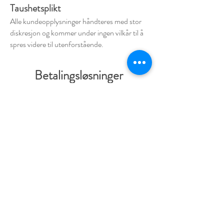
Taushetsplikt
Alle kundeopplysninger håndteres med stor
diskresjon og kommer under ingen vilkår til å
spres videre til utenforstående.
Betalingsløsninger
- Credit / Debit Cards
- PAYPAL
- Offline Payments
-KLARNA
-VIPPS
Selgeren kan kreve betaling for varen fra det
tidspunkt den blir sendt fra selgeren til
kjøperen.
Dersom kjøperen bruker kredittkort eller
debetkort ved betaling, kan selgeren reservere
kjøpesummen på kortet ved bestillingen i inntil