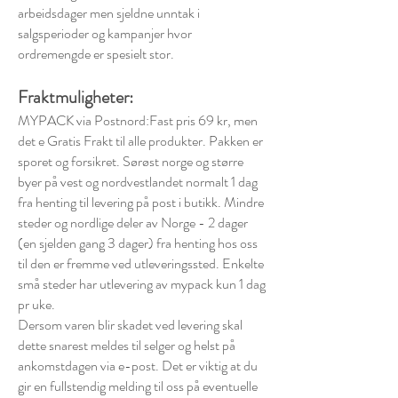
arbeidsdager men sjeldne unntak i
salgsperioder og kampanjer hvor
ordremengde er spesielt stor.
F
raktmuligheter:
MYPACK via Postnord:Fast pris 69 kr, men
det e Gratis Frakt til alle produkter. Pakken er
sporet og forsikret. Sørøst norge og større
byer på vest og nordvestlandet normalt 1 dag
fra henting til levering på post i butikk. Mindre
steder og nordlige deler av Norge - 2 dager
(en sjelden gang 3 dager) fra henting hos oss
til den er fremme ved utleveringssted. Enkelte
små steder har utlevering av mypack kun 1 dag
pr uke.
Dersom varen blir skadet ved levering skal
dette snarest meldes til selger og helst på
ankomstdagen via e-post. Det er viktig at du
gir en fullstendig melding til oss på eventuelle