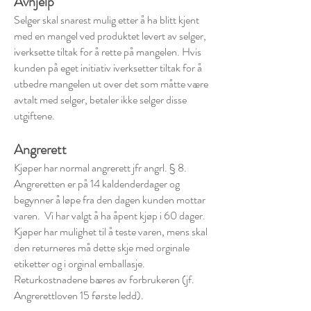
Avhjelp
Selger skal snarest mulig etter å ha blitt kjent
med en mangel ved produktet levert av selger,
iverksette tiltak for å rette på mangelen. Hvis
kunden på eget initiativ iverksetter tiltak for å
utbedre mangelen ut over det som måtte være
avtalt med selger, betaler ikke selger disse
utgiftene.
Angrerett
Kjøper har normal angrerett jfr angrl. § 8.
Angreretten er på 14 kaldenderdager og
begynner å løpe fra den dagen kunden mottar
varen. Vi har valgt å ha åpent kjøp i 60 dager.
Kjøper har mulighet til å teste varen, mens skal
den returneres må dette skje med orginale
etiketter og i orginal emballasje.
Returkostnadene bæres av forbrukeren (jf.
Angrerettloven 15 første ledd).