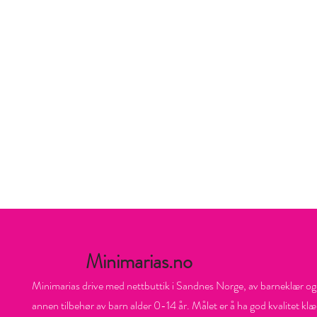
Minimarias.no
Minimarias drive med nettbuttik i Sandnes Norge, av barneklær og
annen tilbehør av barn alder 0-14 år. Målet er å ha god kvalitet klæ