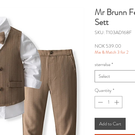
Mr Brunn Fe
Sett
SKU: T103AD168F
Price
NOK 539.00
Mix & Match 3 for 2
størrelse
*
Select
Quantity
*
Add to Cart