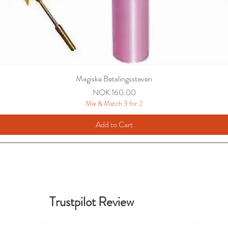
Magiske Betalingsstaven
Price
NOK 160.00
Mix & Match 3 for 2
Add to Cart
Trustpilot Review