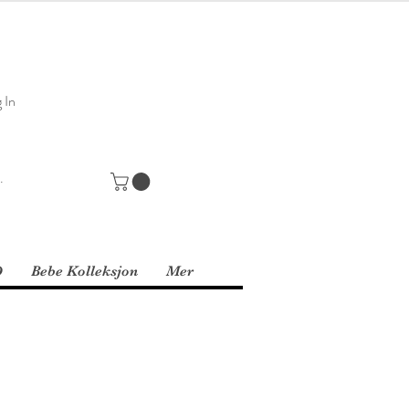
 In
D
Bebe Kolleksjon
Mer