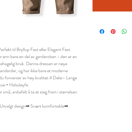
rfekt til Bryllup Fest eller Elegant Fest.
r enn bare en del av garderoben - den er en
 behagelig bruk. Denne dressen er nøye
tandarder, og har ikke bare et moderne
u forventer av høy kvalitet.4 Deler- Lange
kse + Halssløyfe.
små; anbefalt å ta et steg fram i størrelsen.
 Utvalgt design➡ Svært komfortable➡